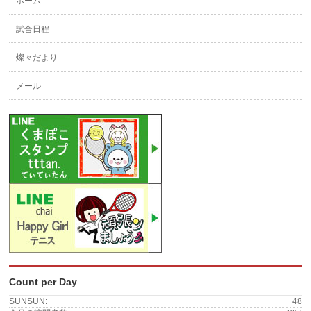
ホーム
試合日程
燦々だより
メール
Count per Day
SUNSUN:
48